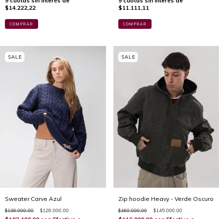
9
cuotas sin interés de
9
cuotas sin interés de
$14.222,22
$11.111,11
COMPRAR
COMPRAR
Sweater Carve Azul
Zip hoodie Heavy - Verde Oscuro
$138.000,00
$128.000,00
$160.000,00
$145.000,00