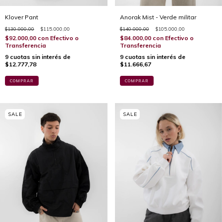
Klover Pant
Anorak Mist - Verde militar
$130.000,00
$115.000,00
$140.000,00
$105.000,00
$92.000,00
con
Efectivo o
$84.000,00
con
Efectivo o
Transferencia
Transferencia
9
cuotas sin interés de
9
cuotas sin interés de
$12.777,78
$11.666,67
COMPRAR
COMPRAR