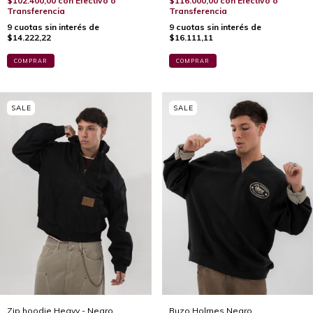
$102.400,00
con
Efectivo o
$116.000,00
con
Efectivo o
Transferencia
Transferencia
9
cuotas sin interés de
9
cuotas sin interés de
$14.222,22
$16.111,11
COMPRAR
COMPRAR
Zip hoodie Heavy - Negro
Buzo Holmes Negro