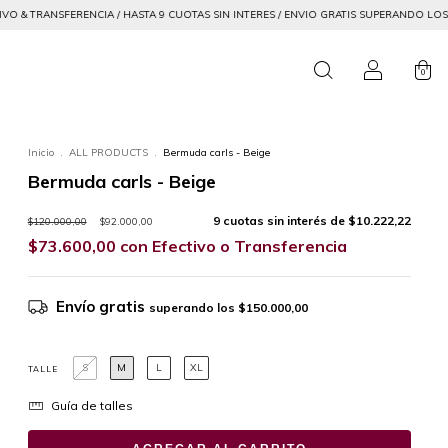
HASTA 9 CUOTAS SIN INTERES / ENVIO GRATIS SUPERANDO LOS $150000
20% OFF E
0
Inicio
.
ALL PRODUCTS
.
Bermuda carls - Beige
Bermuda carls - Beige
9
cuotas sin interés de
$10.222,22
$120.000,00
$92.000,00
$73.600,00
con
Efectivo o Transferencia
Envío gratis
superando los
$150.000,00
S
M
L
XL
TALLE
Guía de talles