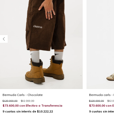
Bermuda Carls - Chocolate
Bermuda carls -
$120.000,00
$92.000,00
$120.000,00
$92.
$73.600,00
con
Efectivo o Transferencia
$73.600,00
con
E
9
cuotas sin interés de
$10.222,22
9
cuotas sin int