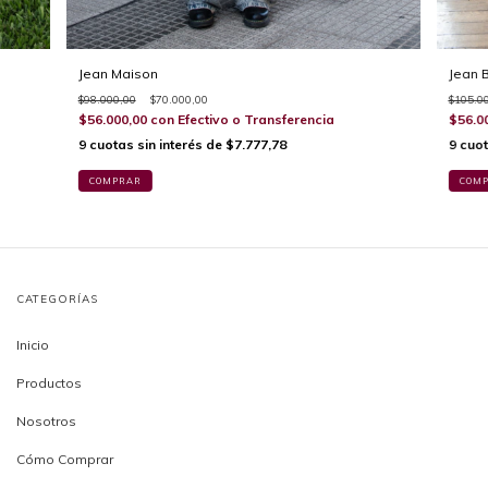
Jean Maison
Jean 
$98.000,00
$70.000,00
$105.0
$56.000,00
con
Efectivo o Transferencia
$56.0
9
cuotas sin interés de
$7.777,78
9
cuot
COMPRAR
COM
CATEGORÍAS
Inicio
Productos
Nosotros
Cómo Comprar