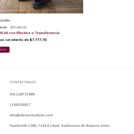
Border
00,00
$70.000,00
00,00
con
Efectivo o Transferencia
as sin interés de
$7.777,78
PRAR
CONTACTÁNOS
541128731965
1169103817
info@deserveurban.com
Humboldt 1385, C1414 Cdad. Autónoma de Buenos Aires