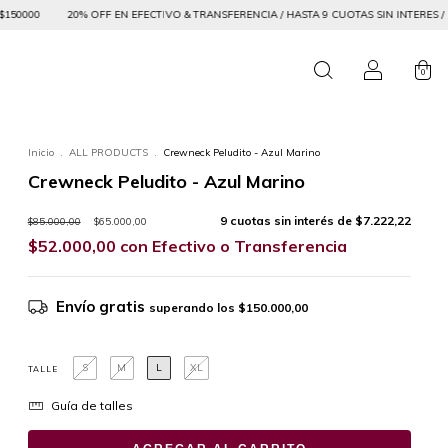
FECTIVO & TRANSFERENCIA / HASTA 9 CUOTAS SIN INTERES / ENVIO GRATIS SUPERAND
0
Inicio
.
ALL PRODUCTS
.
Crewneck Peludito - Azul Marino
Crewneck Peludito - Azul Marino
9
cuotas sin interés de
$7.222,22
$85.000,00
$65.000,00
$52.000,00
con
Efectivo o Transferencia
Envío gratis
superando los
$150.000,00
S
M
L
XL
TALLE
Guía de talles