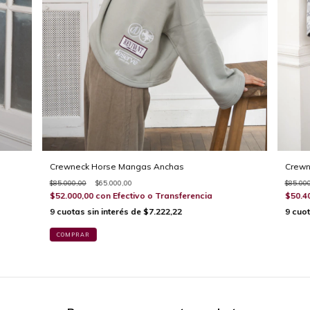
Crewneck Horse Mangas Anchas
Crewn
$85.000,00
$65.000,00
$85.00
$52.000,00
con
Efectivo o Transferencia
$50.4
9
cuotas sin interés de
$7.222,22
9
cuot
COMPRAR