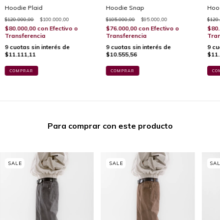
Hoodie Plaid
Hoodie Snap
Hood
$120.000,00
$100.000,00
$105.000,00
$95.000,00
$120
$80.000,00
con
Efectivo o
$76.000,00
con
Efectivo o
$80.
Transferencia
Transferencia
Tran
9
cuotas sin interés de
9
cuotas sin interés de
9
cu
$11.111,11
$10.555,56
$11.
COMPRAR
COMPRAR
CO
Para comprar con este producto