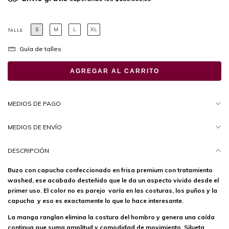
S
M
L
XL
TALLE
Guía de talles
MEDIOS DE PAGO
MEDIOS DE ENVÍO
DESCRIPCIÓN
Buzo con capucha confeccionado en frisa premium con tratamiento
washed, ese acabado desteñido que le da un aspecto vivido desde el
primer uso. El color no es parejo varía en las costuras, los puños y la
capucha y eso es exactamente lo que lo hace interesante.
La manga ranglan elimina la costura del hombro y genera una caída
continua que suma amplitud y comodidad de movimiento. Silueta