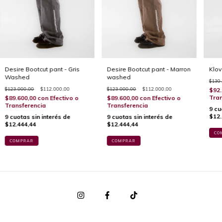
Desire Bootcut pant - Gris
Desire Bootcut pant - Marron
Klov
Washed
washed
$130
$123.000,00
$112.000,00
$123.000,00
$112.000,00
$92.
Tran
$89.600,00
con
Efectivo o
$89.600,00
con
Efectivo o
Transferencia
Transferencia
9
cu
$12.
9
cuotas sin interés de
9
cuotas sin interés de
$12.444,44
$12.444,44
CO
COMPRAR
COMPRAR