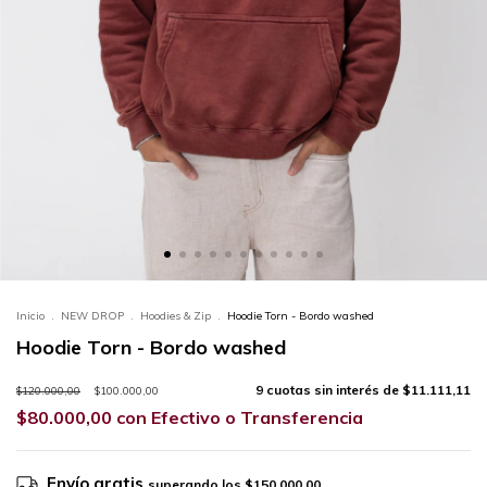
Inicio
.
NEW DROP
.
Hoodies & Zip
.
Hoodie Torn - Bordo washed
Hoodie Torn - Bordo washed
9
cuotas sin interés de
$11.111,11
$120.000,00
$100.000,00
$80.000,00
con
Efectivo o Transferencia
Envío gratis
superando los
$150.000,00