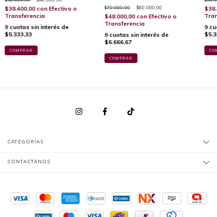
$70.000,00
$60.000,00
$38.400,00
con
Efectivo o
$38.
Transferencia
Tran
$48.000,00
con
Efectivo o
Transferencia
9
cuotas sin interés de
9
cu
$5.333,33
$5.3
9
cuotas sin interés de
$6.666,67
COMPRAR
CO
COMPRAR
CATEGORÍAS
CONTACTÁNOS