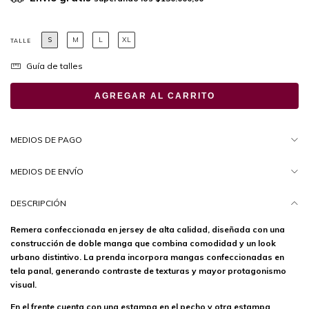
S
M
L
XL
TALLE
Guía de talles
MEDIOS DE PAGO
MEDIOS DE ENVÍO
DESCRIPCIÓN
Remera confeccionada en jersey de alta calidad, diseñada con una
construcción de doble manga que combina comodidad y un look
urbano distintivo. La prenda incorpora mangas confeccionadas en
tela panal, generando contraste de texturas y mayor protagonismo
visual.
En el frente cuenta con una estampa en el pecho y otra estampa