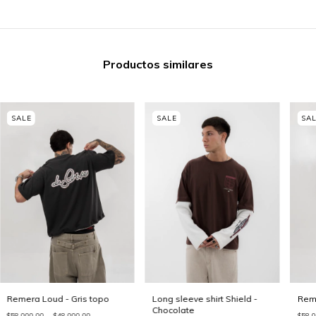
Productos similares
Remera Loud - Gris topo
Long sleeve shirt Shield -
Rem
Chocolate
$58.000,00
$48.000,00
$58.0