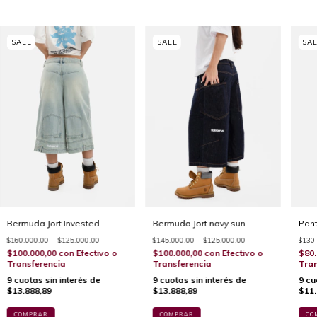
Bermuda Jort Invested
Bermuda Jort navy sun
Pant
$160.000,00
$125.000,00
$145.000,00
$125.000,00
$130
$100.000,00
con
Efectivo o
$100.000,00
con
Efectivo o
$80.
Transferencia
Transferencia
Tran
9
cuotas sin interés de
9
cuotas sin interés de
9
cu
$13.888,89
$13.888,89
$11.
COMPRAR
COMPRAR
CO