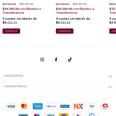
$70.000,00
$55.000,00
$70.000,00
$55.000,00
$55.0
$44.000,00
con
Efectivo o
$44.000,00
con
Efectivo o
$25.
Transferencia
Transferencia
Tran
9
cuotas sin interés de
9
cuotas sin interés de
9
cu
$6.111,11
$6.111,11
$3.5
COMPRAR
COMPRAR
CO
CATEGORÍAS
CONTACTÁNOS