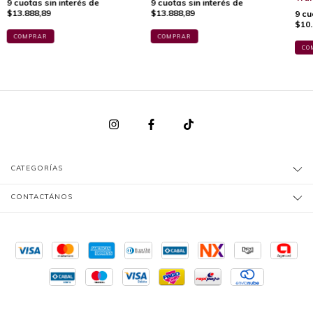
9
cuotas sin interés de
9
cuotas sin interés de
$13.888,89
$13.888,89
9
cu
$10.
COMPRAR
COMPRAR
CO
CATEGORÍAS
CONTACTÁNOS