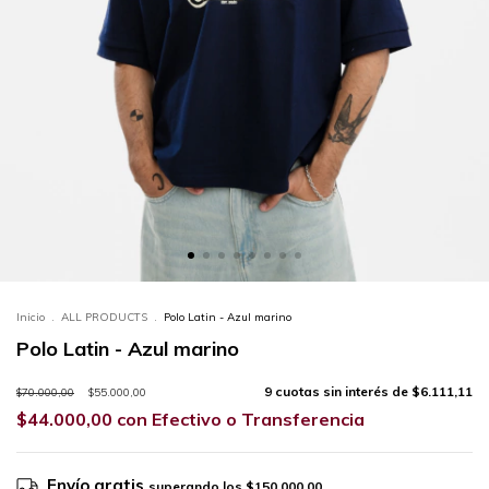
Inicio
.
ALL PRODUCTS
.
Polo Latin - Azul marino
Polo Latin - Azul marino
9
cuotas sin interés de
$6.111,11
$70.000,00
$55.000,00
$44.000,00
con
Efectivo o Transferencia
Envío gratis
superando los
$150.000,00