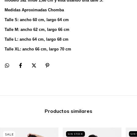
modelo Jaz mide 1,68 cm y esta usando una talle S.
Medidas Aproximadas Chomba
Talle S: ancho 60 cm, largo 64 cm
Talle M: ancho 62 cm, largo 66 cm
Talle L: ancho 64 cm, largo 68 cm
Talle XL: ancho 66 cm, largo 70 cm
Productos similares
SIN STOCK
SIN