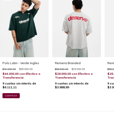
Polo Latin - Verde Ingles
Remera Branded
Reme
$70.000,00
$55.000,00
$55.000,00
$35.000,00
$55.0
$44.000,00
con
Efectivo o
$28.000,00
con
Efectivo o
$28.
Transferencia
Transferencia
Tran
9
cuotas sin interés de
9
cuotas sin interés de
9
cu
$6.111,11
$3.888,89
$3.8
COMPRAR