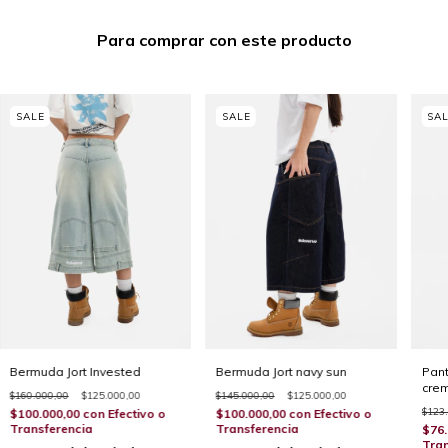
Para comprar con este producto
Bermuda Jort Invested
Bermuda Jort navy sun
Pant
cre
$160.000,00
$125.000,00
$145.000,00
$125.000,00
$123
$100.000,00
con
Efectivo o
$100.000,00
con
Efectivo o
Transferencia
Transferencia
$76.
Tran