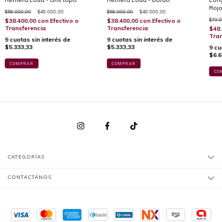
Roj
$58.000,00
$48.000,00
$58.000,00
$48.000,00
$70.0
$38.400,00
con
Efectivo o
$38.400,00
con
Efectivo o
Transferencia
Transferencia
$48.
Tran
9
cuotas sin interés de
9
cuotas sin interés de
$5.333,33
$5.333,33
9
cu
$6.6
COMPRAR
COMPRAR
CO
CATEGORÍAS
CONTACTÁNOS