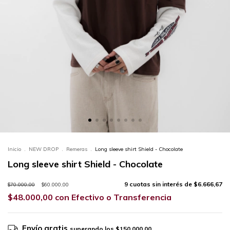
Inicio
.
NEW DROP
.
Remeras
.
Long sleeve shirt Shield - Chocolate
Long sleeve shirt Shield - Chocolate
9
cuotas sin interés de
$6.666,67
$70.000,00
$60.000,00
$48.000,00
con
Efectivo o Transferencia
Envío gratis
superando los
$150.000,00